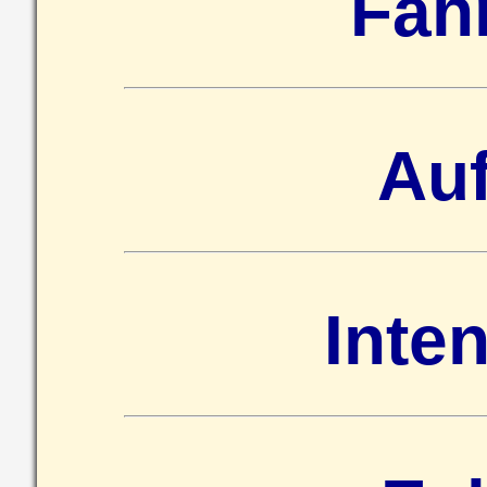
Fah
Au
Inte