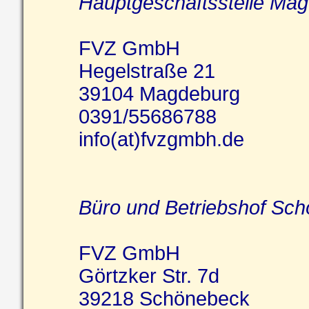
Hauptgeschäftsstelle Ma
FVZ GmbH
Hegelstraße 21
39104 Magdeburg
0391/55686788
info(at)fvzgmbh.de
Büro und Betriebshof Sc
FVZ GmbH
Görtzker Str. 7d
39218 Schönebeck