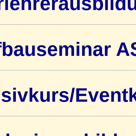
rlehrerausbild
fbauseminar A
nsivkurs/Event