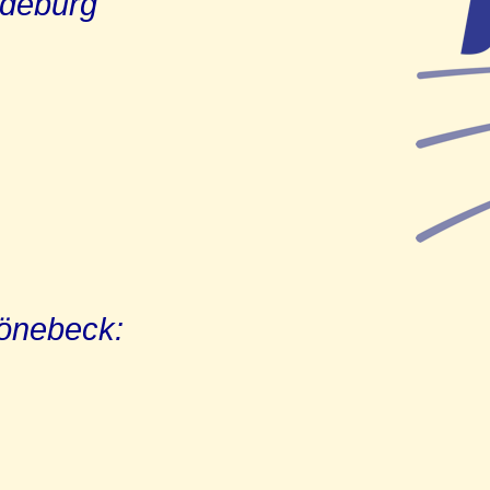
gdeburg
hönebeck: