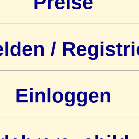
Preise
den / Registri
Einloggen