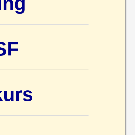
ung
SF
kurs